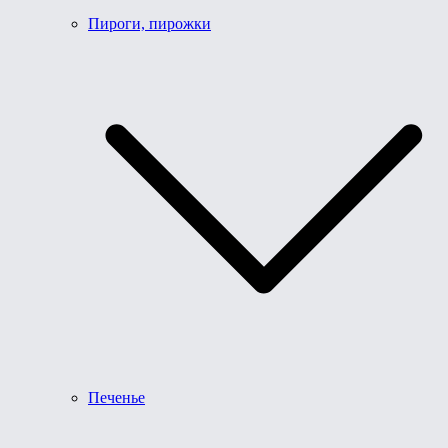
Пироги, пирожки
Печенье