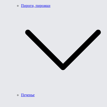
Пироги, пирожки
Печенье