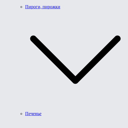
Пироги, пирожки
Печенье