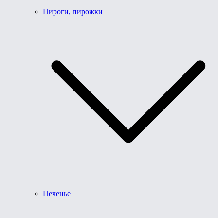
Пироги, пирожки
Печенье