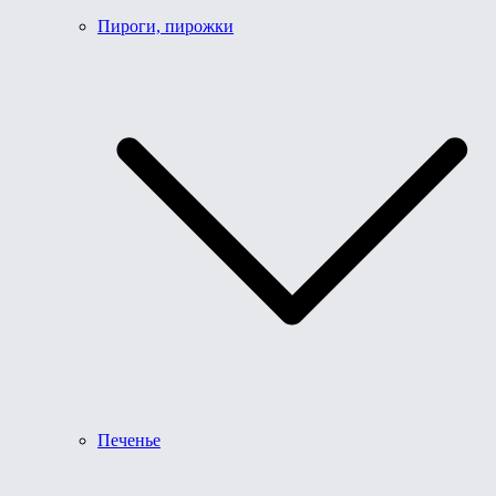
Пироги, пирожки
Печенье