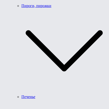
Пироги, пирожки
Печенье