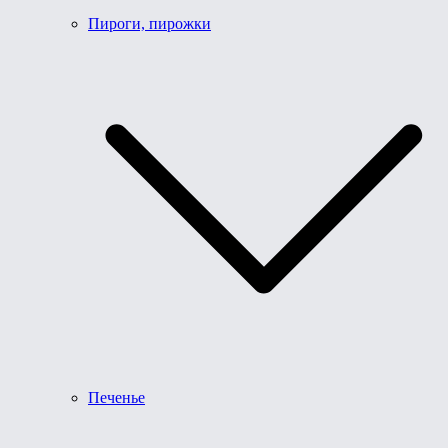
Пироги, пирожки
Печенье