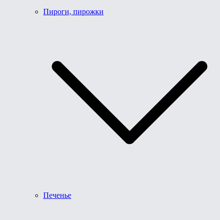
Пироги, пирожки
Печенье