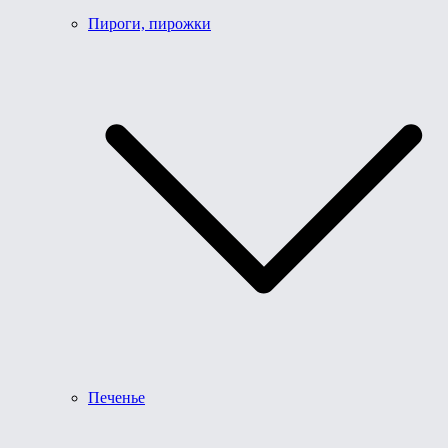
Пироги, пирожки
Печенье