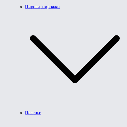
Пироги, пирожки
Печенье