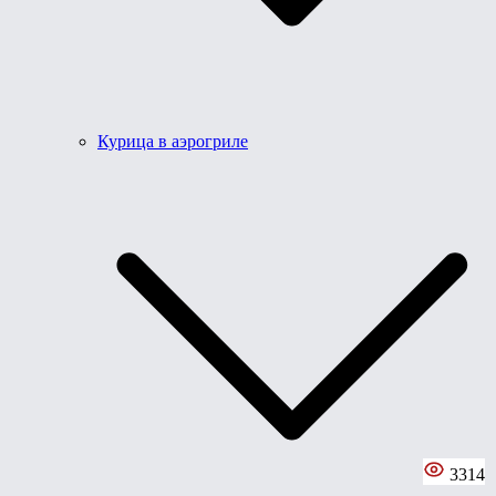
Курица в аэрогриле
3314