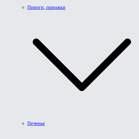
Пироги, пирожки
Печенье