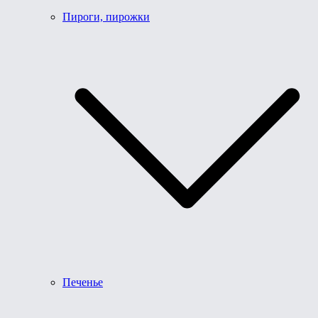
Пироги, пирожки
Печенье