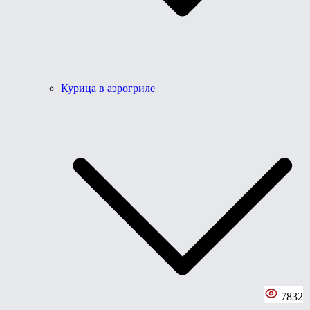
Курица в аэрогриле
7832