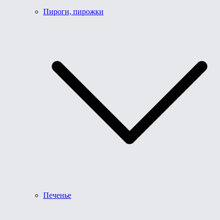
Пироги, пирожки
Печенье