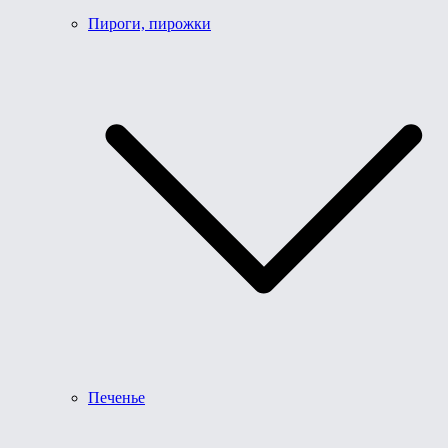
Пироги, пирожки
Печенье