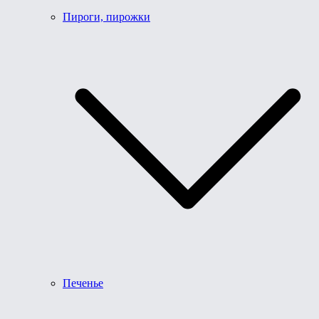
Пироги, пирожки
Печенье