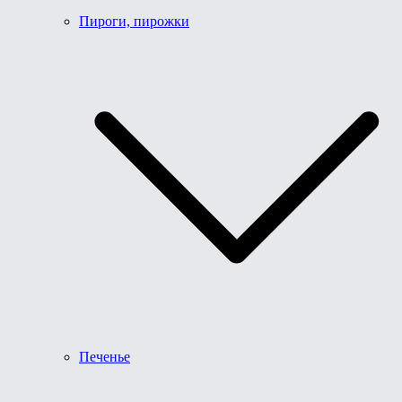
Пироги, пирожки
Печенье