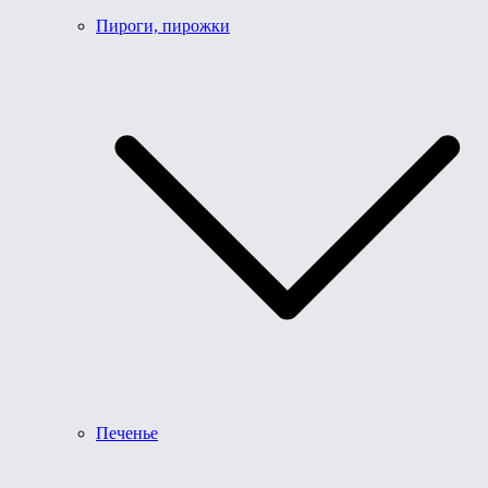
Пироги, пирожки
Печенье