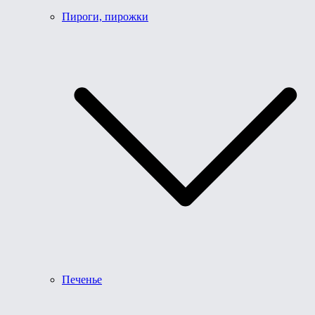
Пироги, пирожки
Печенье