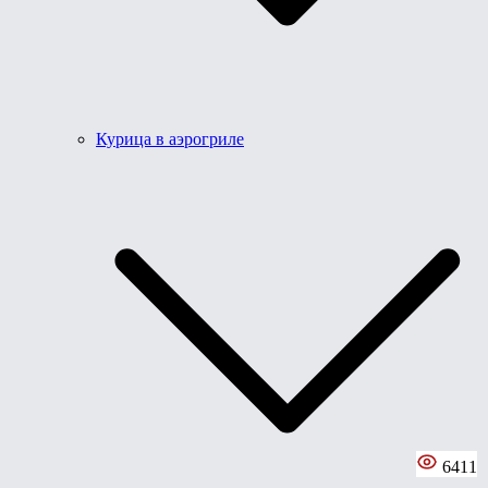
Курица в аэрогриле
6411