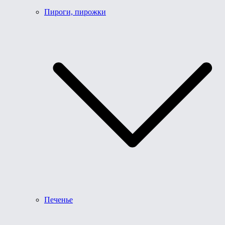
Пироги, пирожки
Печенье