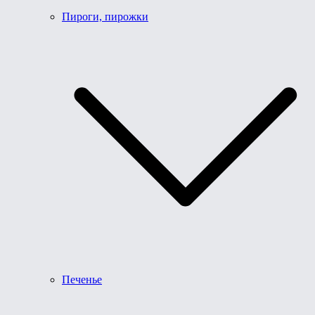
Пироги, пирожки
Печенье