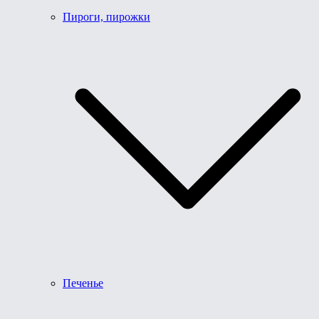
Пироги, пирожки
Печенье