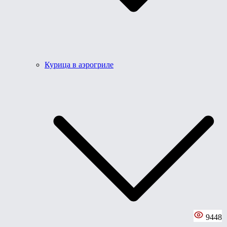
Курица в аэрогриле
9448