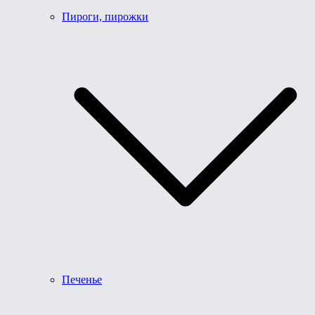
Пироги, пирожки
Печенье