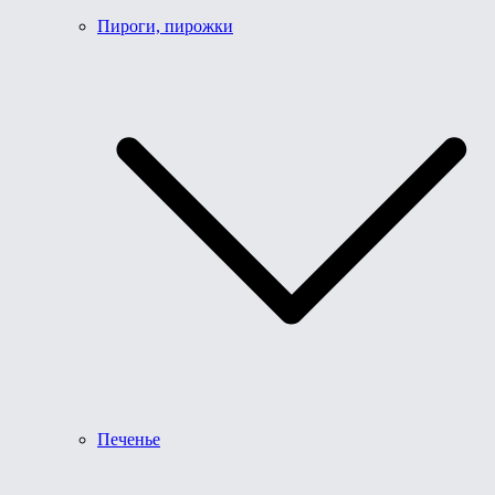
Пироги, пирожки
Печенье