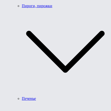
Пироги, пирожки
Печенье