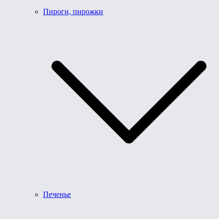
Пироги, пирожки
Печенье