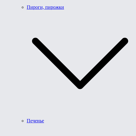
Пироги, пирожки
Печенье