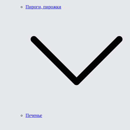
Пироги, пирожки
Печенье