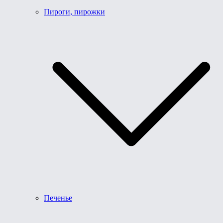
Пироги, пирожки
Печенье