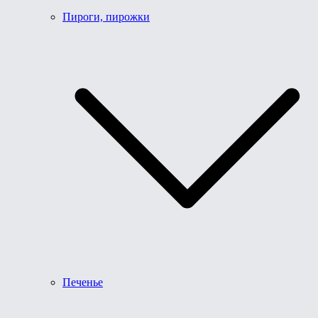
Пироги, пирожки
Печенье