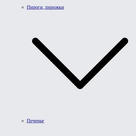
Пироги, пирожки
Печенье