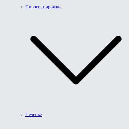
Пироги, пирожки
Печенье