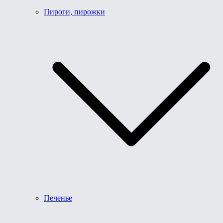
Пироги, пирожки
Печенье