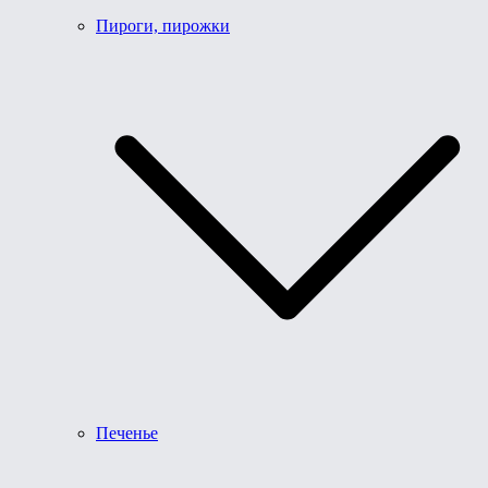
Пироги, пирожки
Печенье