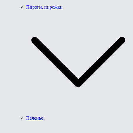
Пироги, пирожки
Печенье