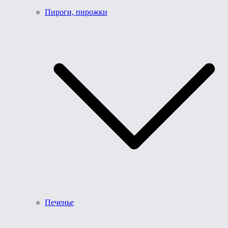
Пироги, пирожки
Печенье