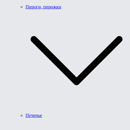
Пироги, пирожки
Печенье