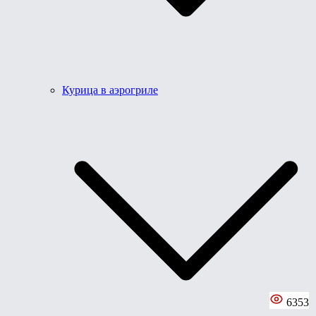
Курица в аэрогриле
6353