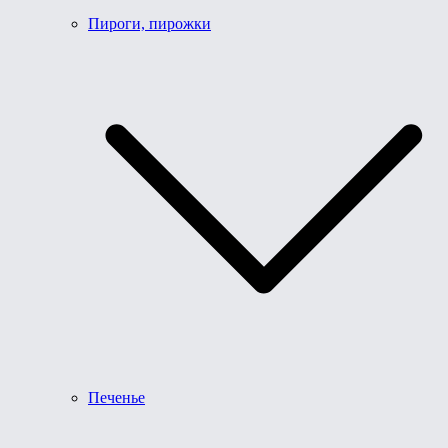
Пироги, пирожки
Печенье