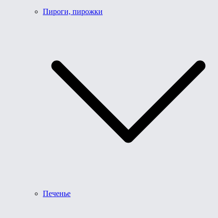
Пироги, пирожки
Печенье