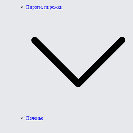
Пироги, пирожки
Печенье