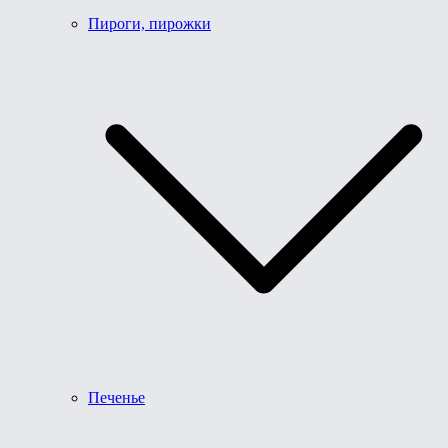
Пироги, пирожки
Печенье