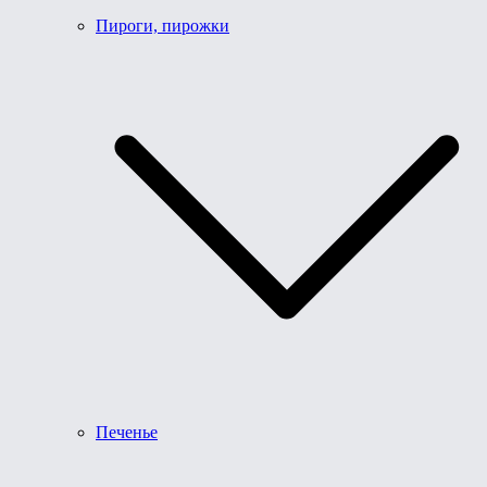
Пироги, пирожки
Печенье