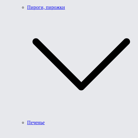
Пироги, пирожки
Печенье