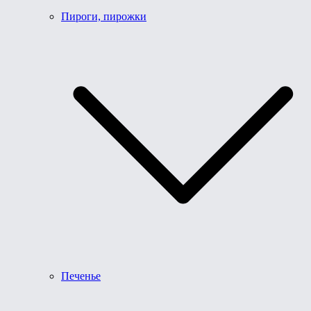
Пироги, пирожки
Печенье