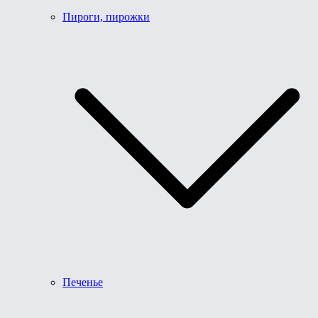
Пироги, пирожки
Печенье