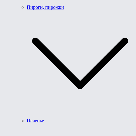
Пироги, пирожки
Печенье