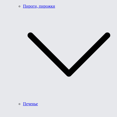
Пироги, пирожки
Печенье