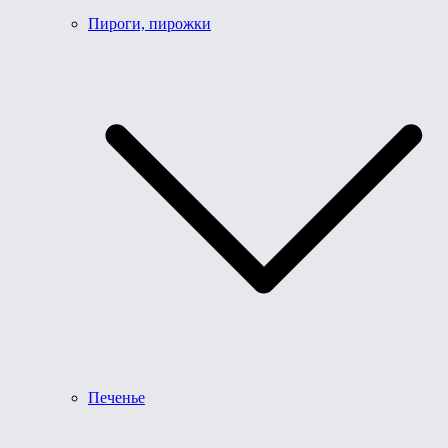
Пироги, пирожки
Печенье