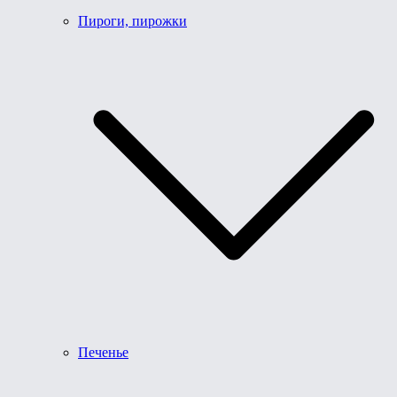
Пироги, пирожки
Печенье