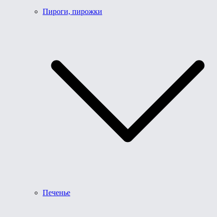
Пироги, пирожки
Печенье