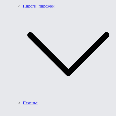
Пироги, пирожки
Печенье